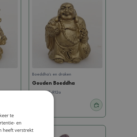
Boeddha's en draken
Gouden Boeddha
SKU:
1447-R12a
0.82 €
keer te
tentie- en
 heeft verstrekt