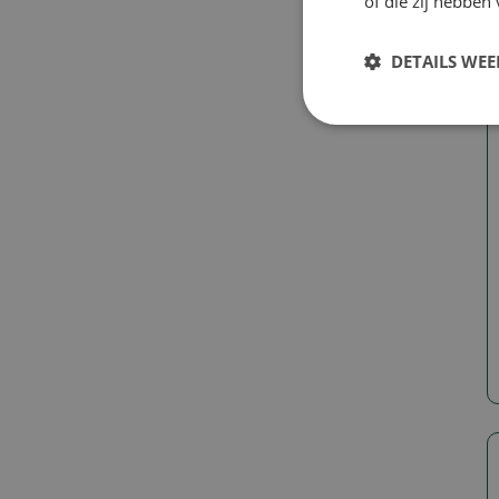
of die zij hebbe
DETAILS WE