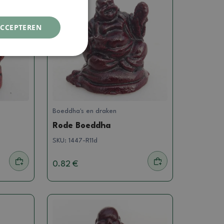
ACCEPTEREN
Boeddha's en draken
Rode Boeddha
SKU:
1447-R11d
0.82 €