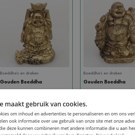
Boeddha's en draken
Boeddha's en draken
Gouden Boeddha
Gouden Boeddha
SKU:
1447-R12c
SKU:
1447-R12b
e maakt gebruik van cookies.
0.82 €
0.82 €
kies om inhoud en advertenties te personaliseren en om ons ver
len ook informatie over uw gebruik van onze site met onze adver
 die deze kunnen combineren met andere informatie die u aan hen