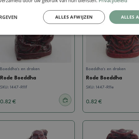
n verzameld door uw gebruik van hun diensten.
Privacybeleid
ERGEVEN
ALLES AFWIJZEN
ALLES 
Boeddha's en draken
Boeddha's en draken
Rode Boeddha
Rode Boeddha
SKU:
1447-R11f
SKU:
1447-R11e
0.82 €
0.82 €