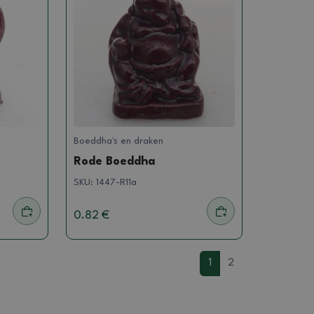
Boeddha's en draken
Rode Boeddha
SKU:
1447-R11a
0.82 €
1
2