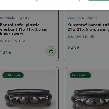
Dienbladen - plastic
Dienbladen - plastic
Bonsai tafel plastic
Kunststof bonsai taf
vierkant 11 x 11 x 3,5 cm,
21 x 21 x 5 cm, zwart
kleur zwart
SKU:
1391-STK-xl5
SKU:
1391-STC-s1
2.48 €
1.24 €
Echte foto
Echte foto