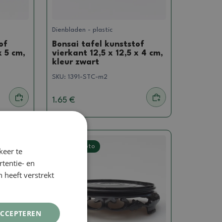
Dienbladen - plastic
of
Bonsai tafel kunststof
x 5 cm,
vierkant 12,5 x 12,5 x 4 cm,
kleur zwart
SKU:
1391-STC-m2
1.65 €
Echte foto
keer te
tentie- en
 heeft verstrekt
ACCEPTEREN