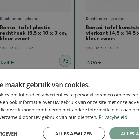
Dienbladen - plastic
Dienbladen - plastic
Bonsai tafel plastic
Bonsai tafel kunstst
rechthoek 15,5 x 10 x 3 cm,
vierkant 14,5 x 14,5 
kleur zwart
kleur zwart
SKU:
1391-STO-xs1
SKU:
1391-STC-l3
1.24 €
2.06 €
e maakt gebruik van cookies.
Echte foto
Echte foto
kies om inhoud en advertenties te personaliseren en om ons ver
len ook informatie over uw gebruik van onze site met onze adver
 die deze kunnen combineren met andere informatie die u aan hen
n verzameld door uw gebruik van hun diensten.
Privacybeleid
ERGEVEN
ALLES AFWIJZEN
ALLES 