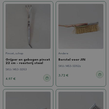
Pincet, schop
Andere
Grijper en gebogen pincet
Borstel voor JIN
22 cm - roestvrij staal
SKU:
1453-SD52z
SKU:
1453-SD53
3.72 €
4.97 €