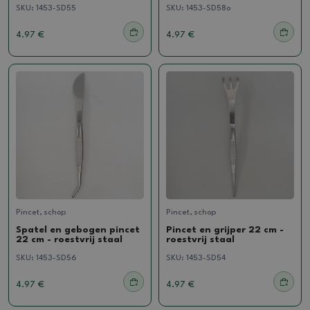
SKU:
1453-SD55
SKU:
1453-SD58o
4.97 €
4.97 €
Pincet, schop
Pincet, schop
Spatel en gebogen pincet
Pincet en grijper 22 cm -
22 cm - roestvrij staal
roestvrij staal
SKU:
1453-SD56
SKU:
1453-SD54
4.97 €
4.97 €