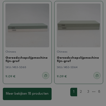
Chinees
Chinees
Gereedschapslijpmachine
Gereedschapslijpmachine
fijn-grof
fijn-grof
SKU:
1453-SD65
SKU:
1453-SD64
9.09 €
9.09 €
...
1
2
3
8
Meer bekijken 18 producten