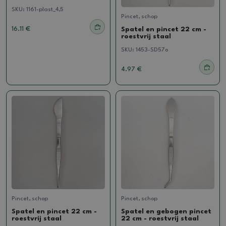
SKU:
1161-plast_4,5
Pincet, schop
16.11 €
Spatel en pincet 22 cm -
roestvrij staal
SKU:
1453-SD57o
4.97 €
Pincet, schop
Pincet, schop
Spatel en pincet 22 cm -
Spatel en gebogen pincet
roestvrij staal
22 cm - roestvrij staal