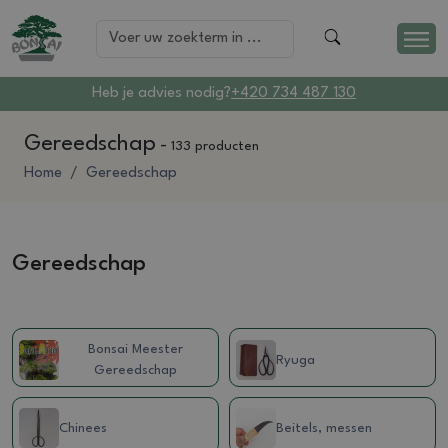
Heb je advies nodig?
+420 734 487 130
Gereedschap
-
133 producten
Home
Gereedschap
Gereedschap
Bonsai Meester
Ryuga
Gereedschap
Chinees
Beitels, messen