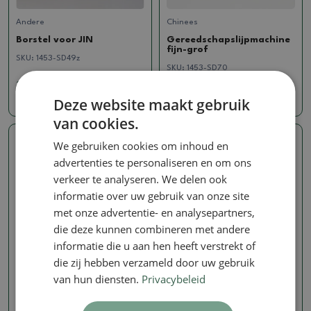
Andere
Chinees
Borstel voor JIN
Gereedschapslijpmachine
fijn-grof
SKU:
1453-SD49z
SKU:
1453-SD70
3.72 €
9.09 €
Deze website maakt gebruik
van cookies.
We gebruiken cookies om inhoud en
advertenties te personaliseren en om ons
verkeer te analyseren. We delen ook
informatie over uw gebruik van onze site
met onze advertentie- en analysepartners,
die deze kunnen combineren met andere
informatie die u aan hen heeft verstrekt of
die zij hebben verzameld door uw gebruik
Chinees
Chinees
van hun diensten.
Privacybeleid
Gereedschapslijpmachine
Gereedschapslijpmachine
fijn-grof
fijn-grof