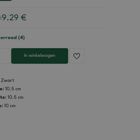
9.29
€
€
orraad (4)
In winkelwagen
Zwart
e:
10.5 cm
te:
10.5 cm
e:
10 cm