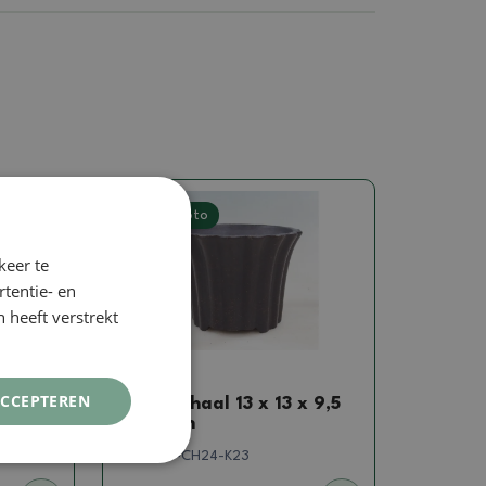
Echte foto
keer te
tentie- en
 heeft verstrekt
Cascades
ACCEPTEREN
eramiek
Bonsaischaal 13 x 13 x 9,5
cm, bruin
SKU:
1154-CH24-K23