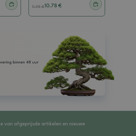
10.78 €
11.98
€
vering binnen 48 uur
te van afgeprijsde artikelen en nieuwe