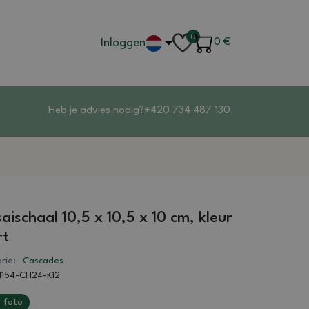
0
Inloggen
0
€
Heb je advies nodig?
+420 734 487 130
aischaal 10,5 x 10,5 x 10 cm, kleur
rt
rie:
Cascades
1154-CH24-K12
 foto