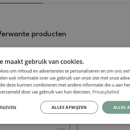
Verwante producten
Echte foto
Echte foto
e maakt gebruik van cookies.
kies om inhoud en advertenties te personaliseren en om ons ver
len ook informatie over uw gebruik van onze site met onze adver
 die deze kunnen combineren met andere informatie die u aan hen
n verzameld door uw gebruik van hun diensten.
Privacybeleid
Cascades
Schalen
ERGEVEN
ALLES AFWIJZEN
ALLES 
Bonsaischaal 13 x 13 x 8 cm,
Bonsaischaal van k
zwart
5,5 x 5,5 x 6 cm, geel
SKU:
1154-A-CH24-K149
SKU:
894-T213392