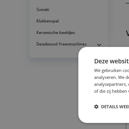
Suiseki
Klokkenspel
Keramische beeldjes
Deadwood freesmachines
Deze websit
We gebruiken coo
analyseren. We de
analysepartners,
of die zij hebbe
DETAILS WE