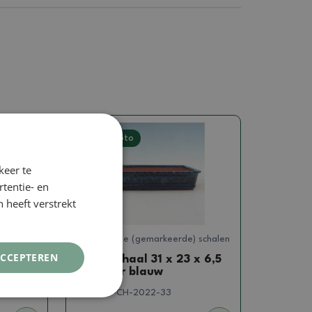
Echte foto
keer te
tentie- en
 heeft verstrekt
 schalen
Gesigneerde (gemarkeerde) schalen
ACCEPTEREN
 x 5
Bonsaischaal 31 x 23 x 6,5
cm, kleur blauw
SKU:
1167-CH-2022-33