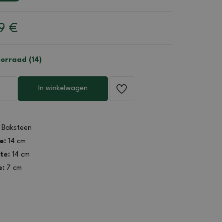
99
€
orraad (14)
In winkelwagen
Baksteen
e:
14 cm
te:
14 cm
e:
7 cm