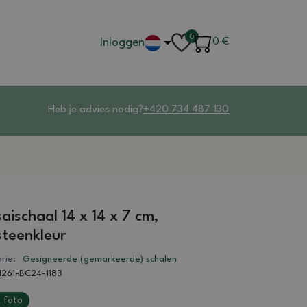
0
Inloggen
0
€
Heb je advies nodig?
+420 734 487 130
aischaal 14 x 14 x 7 cm,
teenkleur
rie:
Gesigneerde (gemarkeerde) schalen
1261-BC24-1183
 foto