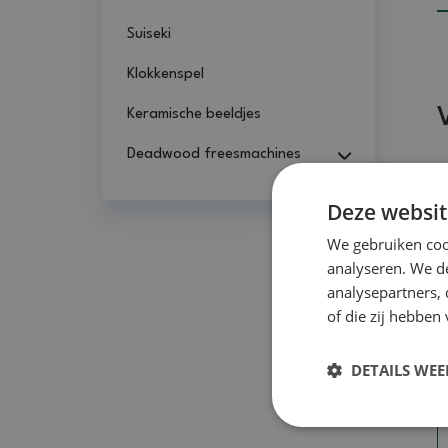
Suiseki
Klokkenspel
Keramische beeldjes
Deadwood freesmachines
Deze websit
We gebruiken coo
analyseren. We de
analysepartners,
of die zij hebbe
DETAILS WE