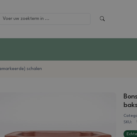
emarkeerde) schalen
Bons
baks
Catego
SKU:
Echte