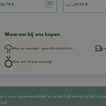
36.79 €
14.50 €
16.11
€
Waarom bij ons kopen
Alles op voorraad - geen illustratiefoto's
Le
Meer dan 30 jaar ervaring!
 je in voor onze nieuwsbrief en je bent als eerste op de hoog
ten!