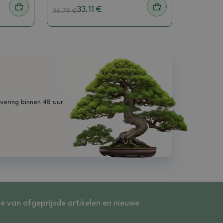
33.11 €
36.79
€
vering binnen 48 uur
te van afgeprijsde artikelen en nieuwe