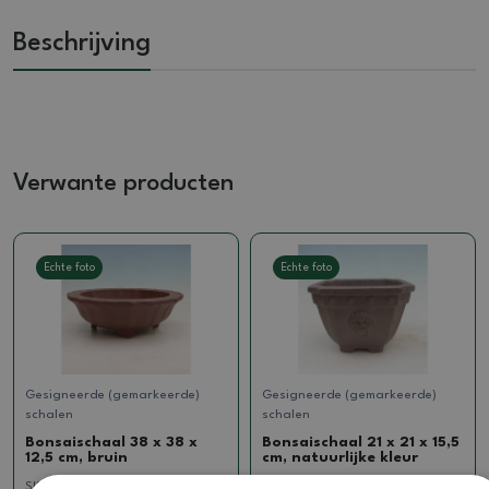
Beschrijving
Verwante producten
Echte foto
Echte foto
Gesigneerde (gemarkeerde)
Gesigneerde (gemarkeerde)
schalen
schalen
Bonsaischaal 38 x 38 x
Bonsaischaal 21 x 21 x 15,5
12,5 cm, bruin
cm, natuurlijke kleur
SKU:
1516-MZ26-134
SKU:
923-CH-2022-22