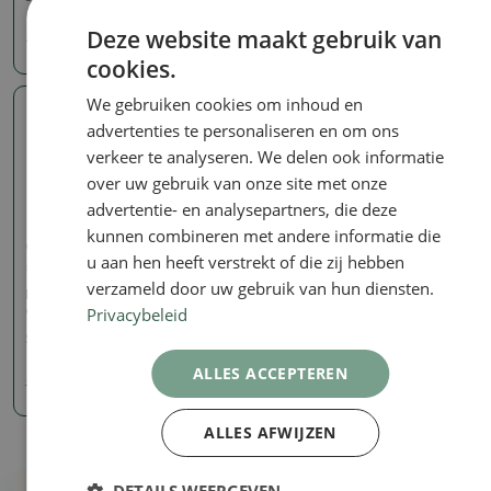
Deze website maakt gebruik van
40.51 €
36.79 €
cookies.
We gebruiken cookies om inhoud en
Echte foto
advertenties te personaliseren en om ons
verkeer te analyseren. We delen ook informatie
over uw gebruik van onze site met onze
advertentie- en analysepartners, die deze
kunnen combineren met andere informatie die
Gesigneerde (gemarkeerde)
u aan hen heeft verstrekt of die zij hebben
schalen
verzameld door uw gebruik van hun diensten.
Bonsaischaal 21 x 14 x 5
Privacybeleid
cm, blauwgroen
SKU:
1167-CH-2022-53
ALLES ACCEPTEREN
10.79 €
11.99
€
ALLES AFWIJZEN