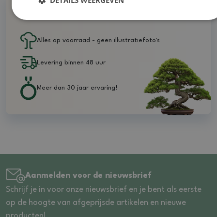
DETAILS WEERGEVEN
Waarom bij ons kopen
Alles op voorraad - geen illustratiefoto's
Levering binnen 48 uur
Meer dan 30 jaar ervaring!
Aanmelden voor de nieuwsbrief
Schrijf je in voor onze nieuwsbrief en je bent als eerste
op de hoogte van afgeprijsde artikelen en nieuwe
producten!