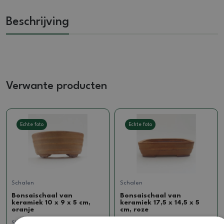
Beschrijving
Verwante producten
Echte foto
Echte foto
Schalen
Schalen
Bonsaischaal van
Bonsaischaal van
keramiek 10 x 9 x 5 cm,
keramiek 17,5 x 14,5 x 5
oranje
cm, roze
SKU:
1279-M24-1680
SKU:
1290-M24-1954