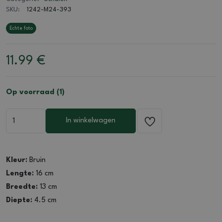
SKU:
1242-M24-393
Echte foto
11.99
€
Op voorraad (1)
In winkelwagen
Kleur:
Bruin
Lengte:
16 cm
Breedte:
13 cm
Diepte:
4.5 cm