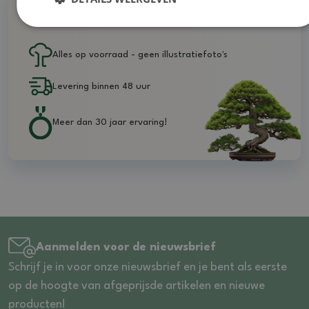
Waarom bij ons kopen
Alles op voorraad - geen illustratiefoto's
Levering binnen 48 uur
Meer dan 30 jaar ervaring!
Aanmelden voor de nieuwsbrief
Schrijf je in voor onze nieuwsbrief en je bent als eerste
op de hoogte van afgeprijsde artikelen en nieuwe
producten!