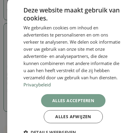
Deze website maakt gebruik van
10.33 €
16.11 €
cookies.
We gebruiken cookies om inhoud en
Echte foto
advertenties te personaliseren en om ons
verkeer te analyseren. We delen ook informatie
over uw gebruik van onze site met onze
advertentie- en analysepartners, die deze
kunnen combineren met andere informatie die
Schalen
u aan hen heeft verstrekt of die zij hebben
Bonsaischaal van
verzameld door uw gebruik van hun diensten.
keramiek 12,5 x 11,5 x 2 cm,
geel
Privacybeleid
SKU:
1182-T241452
ALLES ACCEPTEREN
7.85 €
ALLES AFWIJZEN
DETAILS WEERGEVEN