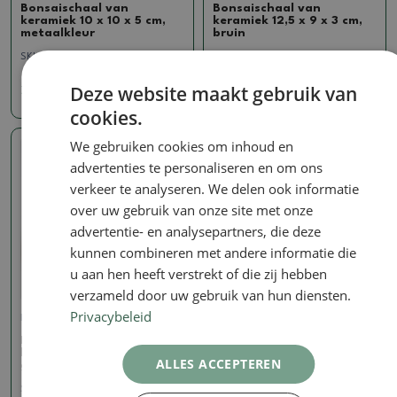
Bonsaischaal van
Bonsaischaal van
keramiek 10 x 10 x 5 cm,
keramiek 12,5 x 9 x 3 cm,
metaalkleur
bruin
SKU:
1463-M25-7033
SKU:
1463-M25-7061
Deze website maakt gebruik van
7.83 €
7.83 €
cookies.
We gebruiken cookies om inhoud en
Echte foto
advertenties te personaliseren en om ons
verkeer te analyseren. We delen ook informatie
over uw gebruik van onze site met onze
advertentie- en analysepartners, die deze
kunnen combineren met andere informatie die
u aan hen heeft verstrekt of die zij hebben
verzameld door uw gebruik van hun diensten.
Privacybeleid
Kom gasoven 1240 °C
Bonsaischaal van
keramiek 10 x 7 x 3 cm,
ALLES ACCEPTEREN
groen
SKU:
1463-M25-7086