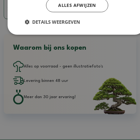
ALLES AFWIJZEN
7.83 €
DETAILS WEERGEVEN
Waarom bij ons kopen
Alles op voorraad - geen illustratiefoto's
Levering binnen 48 uur
Meer dan 30 jaar ervaring!