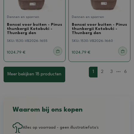
Dennen en sparren
Dennen en sparren
Bonsai voor buiten - Pinus
Bonsai voor buiten - Pinus
thunbergii Kotobuki -
thunbergii Kotobuki -
Thunberg den
Thunberg den
SKU:
1530-VB2026-1655
SKU:
1530-VB2026-1660
1024.79 €
1024.79 €
...
1
2
3
6
Meer bekijken 18 producten
Waarom bij ons kopen
Alles op voorraad - geen illustratiefoto's