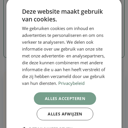
Deze website maakt gebruik
van cookies.
Hibiscus - Hibiscus
Hibiscus - Hibiscus
Bonsai voor binnen -
Bonsai voor binnen -
We gebruiken cookies om inhoud en
Malvaviscus arboreus
Malvaviscus arboreus
advertenties te personaliseren en om ons
SKU:
1478-PB25-4315
SKU:
0_001ibiskovec_kont
verkeer te analyseren. We delen ook
informatie over uw gebruik van onze site
13.22 €
7.85 €
met onze advertentie- en analysepartners,
die deze kunnen combineren met andere
informatie die u aan hen heeft verstrekt of
die zij hebben verzameld door uw gebruik
van hun diensten.
Privacybeleid
Waarom bij ons kopen
ALLES ACCEPTEREN
Alles op voorraad - geen illustratiefoto's
ALLES AFWIJZEN
Levering binnen 48 uur