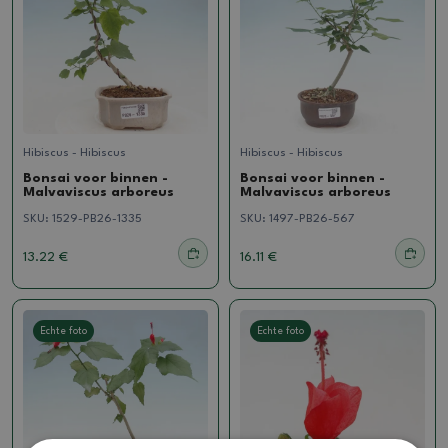
Hibiscus - Hibiscus
Hibiscus - Hibiscus
Bonsai voor binnen -
Bonsai voor binnen -
Malvaviscus arboreus
Malvaviscus arboreus
SKU:
1529-PB26-1335
SKU:
1497-PB26-567
13.22 €
16.11 €
Echte foto
Echte foto