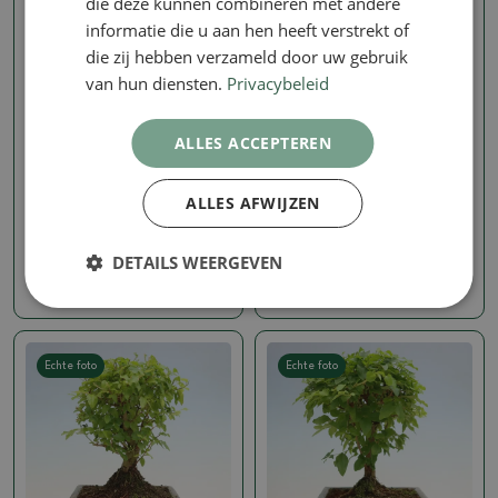
die deze kunnen combineren met andere
informatie die u aan hen heeft verstrekt of
die zij hebben verzameld door uw gebruik
van hun diensten.
Privacybeleid
ALLES ACCEPTEREN
Ligustrum chinensis - Ligustrum
Ligustrum chinensis - Ligustrum
chinensis
chinensis
Kamerbonsai -Ligustrum
Kamerbonsai -Ligustrum
ALLES AFWIJZEN
chinensis - Vogelsnavel
chinensis - Vogelsnavel
SKU:
1577-PB26-2665
SKU:
1577-PB26-2661
DETAILS WEERGEVEN
16.07 €
16.07 €
Echte foto
Echte foto