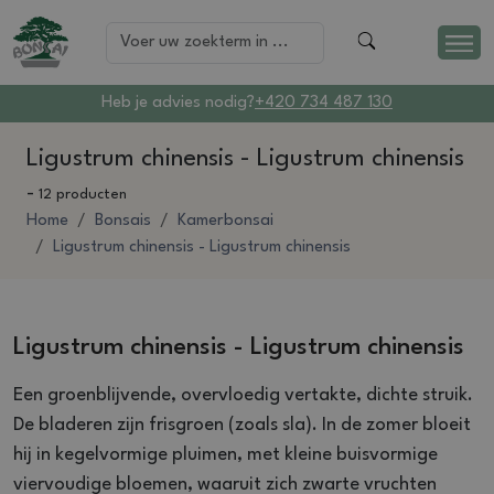
Heb je advies nodig?
+420 734 487 130
Ligustrum chinensis - Ligustrum chinensis
-
12 producten
Home
Bonsais
Kamerbonsai
Ligustrum chinensis - Ligustrum chinensis
Ligustrum chinensis - Ligustrum chinensis
Een groenblijvende, overvloedig vertakte, dichte struik.
De bladeren zijn frisgroen (zoals sla). In de zomer bloeit
hij in kegelvormige pluimen, met kleine buisvormige
viervoudige bloemen, waaruit zich zwarte vruchten