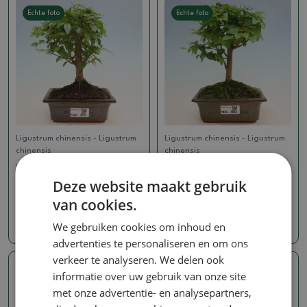
Echte foto
Echte foto
Ligustrum chinensis - Ligustrum
Ligustrum chinensis - Ligustrum
chinensis
chinensis
Kamerbonsai -Ligustrum
Kamerbonsai -Ligustrum
chinensis - Vogelsnavel
chinensis - Vogelsnavel
Deze website maakt gebruik
SKU:
1577-PB26-2658
SKU:
1577-PB26-2656
van cookies.
16.07 €
16.07 €
We gebruiken cookies om inhoud en
advertenties te personaliseren en om ons
verkeer te analyseren. We delen ook
informatie over uw gebruik van onze site
Echte foto
Echte foto
met onze advertentie- en analysepartners,