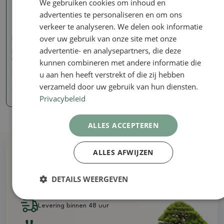
We gebruiken cookies om inhoud en
advertenties te personaliseren en om ons
verkeer te analyseren. We delen ook informatie
over uw gebruik van onze site met onze
Holle tang
advertentie- en analysepartners, die deze
Schuine holle tang 280
mm - roestvrij staal
kunnen combineren met andere informatie die
SKU:
BM-S1C
u aan hen heeft verstrekt of die zij hebben
verzameld door uw gebruik van hun diensten.
57.44 €
Privacybeleid
ALLES ACCEPTEREN
ALLES AFWIJZEN
Waarom bij ons kopen
DETAILS WEERGEVEN
Alles op voorraad - geen illustratiefoto's
Levering binnen 48 uur