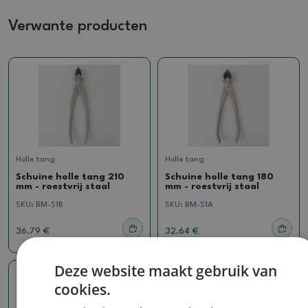
Verwante producten
Holle tang
Holle tang
Schuine holle tang 210
Schuine holle tang 180
mm - roestvrij staal
mm - roestvrij staal
SKU:
BM-S1B
SKU:
BM-S1A
36.79 €
32.64 €
Deze website maakt gebruik van
cookies.